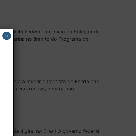
 A Receita Federal, por meio da Solução de
×
ta Catarina no âmbito do Programa de
 que poderá mudar o Imposto de Renda das
es de baixas rendas, e outra para
onomia digital no Brasil O governo federal