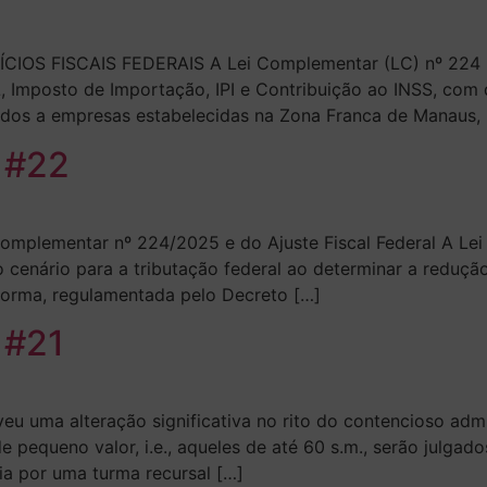
OS FISCAIS FEDERAIS A Lei Complementar (LC) nº 224 re
L, Imposto de Importação, IPI e Contribuição ao INSS, com
didos a empresas estabelecidas na Zona Franca de Manaus,
N #22
mplementar nº 224/2025 e do Ajuste Fiscal Federal A Lei
 cenário para a tributação federal ao determinar a redução 
 A norma, regulamentada pelo Decreto […]
 #21
ma alteração significativa no rito do contencioso admini
 pequeno valor, i.e., aqueles de até 60 s.m., serão julgado
ia por uma turma recursal […]