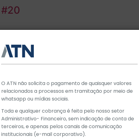
N #20
ributação de crédito presumido de ICMS em Santa Catarina
o crédito presumido de ICMS concedido pelo Estado de San
ce não […]
 | Edição Especial
O ATN não solicita o pagamento de quaisquer valores
 Avança no Congresso Nacional o Projeto de Lei nº 1.087
relacionados a processos em tramitação por meio de
ovado, será criada uma tributação especial para contribuint
s de […]
whatsapp ou mídias sociais.
 #19
Toda e qualquer cobrança é feita pelo nosso setor
Administrativo- Financeiro, sem indicação de conta de
terceiros, e apenas pelos canais de comunicação
institucionais (e-mail corporativo).
a “Redata” para impulsionar datacenters e fortalecer a ec