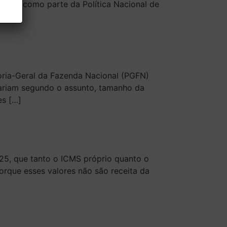
nter, como parte da Política Nacional de
doria-Geral da Fazenda Nacional (PGFN)
variam segundo o assunto, tamanho da
es […]
25, que tanto o ICMS próprio quanto o
orque esses valores não são receita da