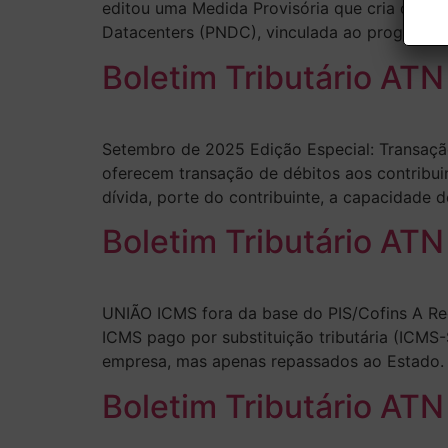
editou uma Medida Provisória que cria o Reda
Datacenters (PNDC), vinculada ao programa No
Boletim Tributário ATN
Setembro de 2025 Edição Especial: Transação
oferecem transação de débitos aos contribui
dívida, porte do contribuinte, a capacidade d
Boletim Tributário ATN
UNIÃO ICMS fora da base do PIS/Cofins A Rec
ICMS pago por substituição tributária (ICMS-
empresa, mas apenas repassados ao Estado
Boletim Tributário ATN