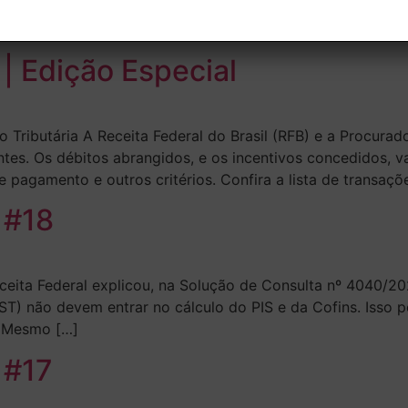
ta, Regime Especial de Tributação para Serviços de Datace
va Indústria Brasil, voltado à transformação digital. […]
 | Edição Especial
 Tributária A Receita Federal do Brasil (RFB) e a Procura
ntes. Os débitos abrangidos, e os incentivos concedidos, 
e pagamento e outros critérios. Confira a lista de transaçõ
 #18
eita Federal explicou, na Solução de Consulta nº 4040/20
ST) não devem entrar no cálculo do PIS e da Cofins. Isso p
. Mesmo […]
 #17