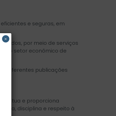
eficientes e seguras, em
×
ltados, por meio de serviços
des do setor econômico de
por diferentes publicações
ça mútua e proporciona
ética, disciplina e respeito à