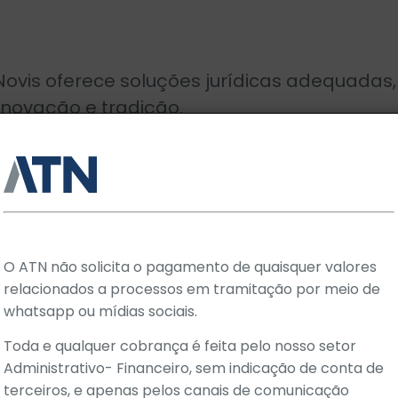
ovis oferece soluções jurídicas adequadas, 
 inovação e tradição.
s necessidades dos nossos clientes em resu
a e agilidade, observando as particularida
 objetivos.
os nossos profissionais vêm sendo escritório 
lizadas.
O ATN não solicita o pagamento de quaisquer valores
relacionados a processos em tramitação por meio de
whatsapp ou mídias sociais.
base de um trabalho que promove a confian
Toda e qualquer cobrança é feita pelo nosso setor
Administrativo- Financeiro, sem indicação de conta de
vos aos clientes. Valorizamos produtividade, 
terceiros, e apenas pelos canais de comunicação