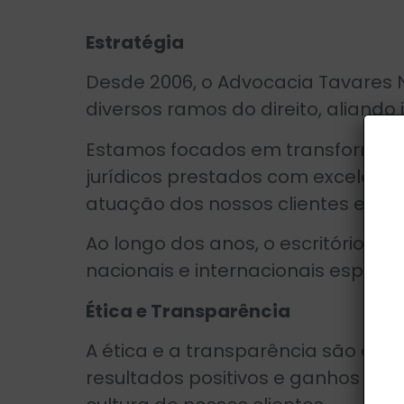
Estratégia
Desde 2006, o Advocacia Tavares N
diversos ramos do direito, aliando
Estamos focados em transformar a
jurídicos prestados com excelênci
atuação dos nossos clientes e seus
Ao longo dos anos, o escritório e 
nacionais e internacionais especia
Ética e Transparência
A ética e a transparência são a 
resultados positivos e ganhos efeti