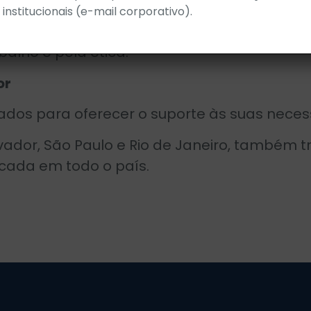
institucionais (e-mail corporativo).
rável ao fortalecimento da confiança e à c
balho e pela ética.
or
ados para oferecer o suporte às suas neces
alvador, São Paulo e Rio de Janeiro, també
icada em todo o país.