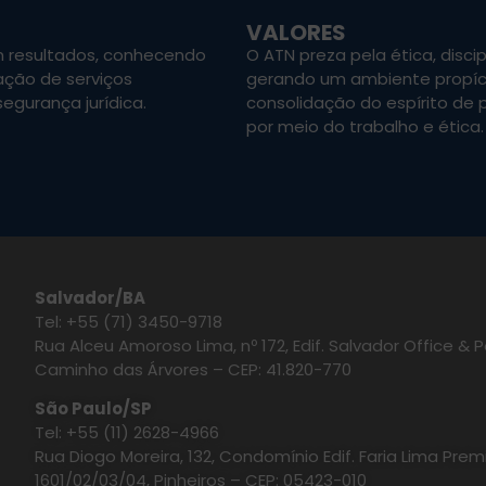
VALORES
m resultados, conhecendo
O ATN preza pela ética, discip
ação de serviços
gerando um ambiente propíci
egurança jurídica.
consolidação do espírito de 
por meio do trabalho e ética.
Salvador/BA
Tel: +55 (71) 3450-9718
Rua Alceu Amoroso Lima, nº 172, Edif. Salvador Office & Po
Caminho das Árvores – CEP: 41.820-770
São Paulo/SP
Tel: +55 (11) 2628-4966
Rua Diogo Moreira, 132, Condomínio Edif. Faria Lima Prem
1601/02/03/04, Pinheiros – CEP: 05423-010