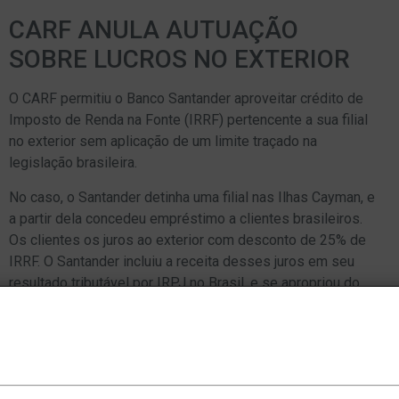
CARF ANULA AUTUAÇÃO
SOBRE LUCROS NO EXTERIOR
O CARF permitiu o Banco Santander aproveitar crédito de
Imposto de Renda na Fonte (IRRF) pertencente a sua filial
no exterior sem aplicação de um limite traçado na
legislação brasileira.
No caso, o Santander detinha uma filial nas Ilhas Cayman, e
a partir dela concedeu empréstimo a clientes brasileiros.
Os clientes os juros ao exterior com desconto de 25% de
IRRF. O Santander incluiu a receita desses juros em seu
resultado tributável por IRPJ no Brasil, e se apropriou do
crédito do IRRF pertencente a sua filial no exterior.
Essa permissão consta na Medida Provisória (MP) nº
2.158-35, art. 9º. Mas a Receita Federal invocou outra
regra, prevista na Lei nº 9.249, art. 26, para limitar o