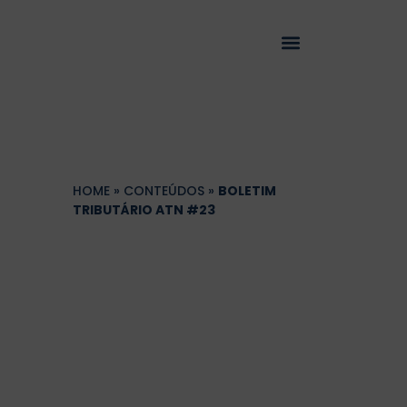
HOME
»
CONTEÚDOS
»
BOLETIM
TRIBUTÁRIO ATN #23
Boletim Tributário
ATN #23