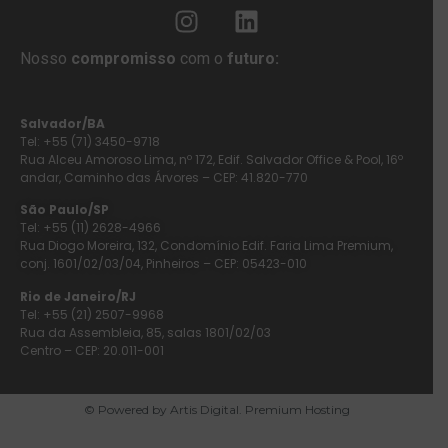
Nosso
compromisso
com o
futuro:
Salvador/BA
Tel: +55 (71) 3450-9718
Rua Alceu Amoroso Lima, nº 172, Edif. Salvador Office & Pool, 16º
andar, Caminho das Árvores – CEP: 41.820-770
São Paulo/SP
Tel: +55 (11) 2628-4966
Rua Diogo Moreira, 132, Condomínio Edif. Faria Lima Premium,
conj. 1601/02/03/04, Pinheiros – CEP: 05423-010
Rio de Janeiro/RJ
Tel: +55 (21) 2507-9968
Rua da Assembleia, 85, salas 1801/02/03
Centro – CEP: 20.011-001
© Powered by Artis Digital. Premium Hosting