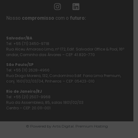
Nosso
compromisso
com o
futuro:
Salvador/BA
Tel: +55 (71) 3450-9718
Rua Alceu Amoroso Lima, nº 172, Edif. Salvador Office & Pool, 16º
andar, Caminho das Árvores – CEP: 41.820-770
São Paulo/SP
Tel: +55 (11) 2628-4966
Rua Diogo Moreira, 132, Condomínio Edif. Faria Lima Premium,
conj. 1601/02/03/04, Pinheiros – CEP: 05423-010
Rio de Janeiro/RJ
Tel: +55 (21) 2507-9968
Rua da Assembleia, 85, salas 1801/02/03
Centro – CEP: 20.011-001
© Powered by Artis Digital. Premium Hosting