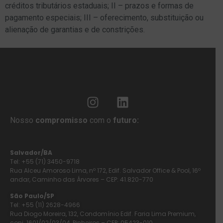
créditos tributários estaduais; II – prazos e formas de
pagamento especiais; III – oferecimento, substituição ou
alienação de garantias e de constrições.
Nosso
compromisso
com o
futuro:
Salvador/BA
Tel: +55 (71) 3450-9718
Rua Alceu Amoroso Lima, nº 172, Edif. Salvador Office & Pool, 16º
andar, Caminho das Árvores – CEP: 41.820-770
São Paulo/SP
Tel: +55 (11) 2628-4966
Rua Diogo Moreira, 132, Condomínio Edif. Faria Lima Premium,
conj. 1601/02/03/04, Pinheiros – CEP: 05423-010