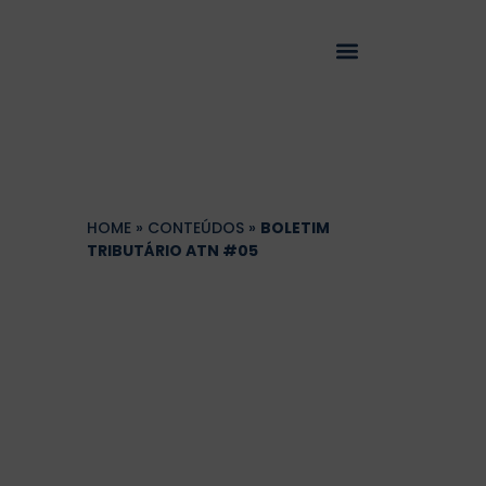
HOME
»
CONTEÚDOS
»
BOLETIM
TRIBUTÁRIO ATN #05
Boletim Tributário
ATN #05