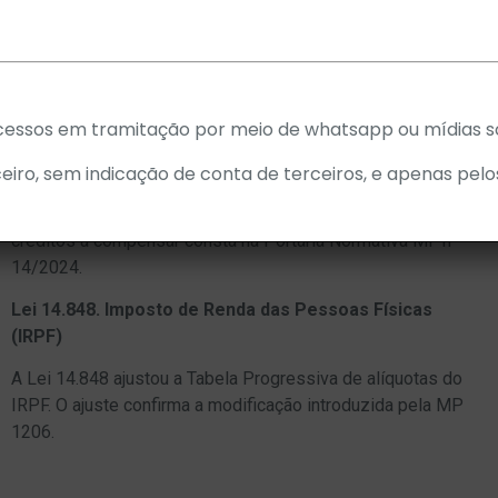
Normativa nº 2195.
Lei 14.873. Limites a compensação de créditos
tributários
cessos em tramitação por meio de whatsapp ou mídias so
O Congresso Nacional converteu a Medida Provisória (MP)
1.202 na Lei 14.873. Como resultado, os contribuintes não
eiro, sem indicação de conta de terceiros, e apenas pelo
poderão compensar imediatamente seus créditos
tributários contra seus débitos. O limite mensal de
créditos a compensar consta na Portaria Normativa MF nº
14/2024.
Lei 14.848. Imposto de Renda das Pessoas Físicas
(IRPF)
A Lei 14.848 ajustou a Tabela Progressiva de alíquotas do
IRPF. O ajuste confirma a modificação introduzida pela MP
1206.