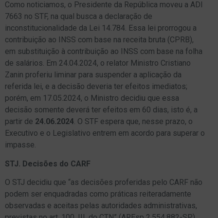
Como noticiamos, o Presidente da República moveu a ADI
7663 no STF, na qual busca a declaração de
inconstitucionalidade da Lei 14.784. Essa lei prorrogou a
contribuição ao INSS com base na receita bruta (CPRB),
em substituição à contribuição ao INSS com base na folha
de salários. Em 24.04.2024, o relator Ministro Cristiano
Zanin proferiu liminar para suspender a aplicação da
referida lei, e a decisão deveria ter efeitos imediatos;
porém, em 17.05.2024, o Ministro decidiu que essa
decisão somente deverá ter efeitos em 60 dias, isto é, a
partir de
24.06.2024
. O STF espera que, nesse prazo, o
Executivo e o Legislativo entrem em acordo para superar o
impasse.
STJ. Decisões do CARF
O STJ decidiu que “as decisões proferidas pelo CARF não
podem ser enquadradas como práticas reiteradamente
observadas e aceitas pelas autoridades administrativas,
previstas no art. 100, III, do CTN” (AREsp 2.554.882-SP).