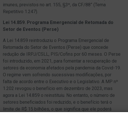
imunes, previstos no art. 155, §3º, da CF/88” (Tema
Repetitivo 1.247).
Lei 14.859. Programa Emergencial de Retomada do
Setor de Eventos (Perse)
A Lei 14.859 reintroduziu o Programa Emergencial de
Retomada do Setor de Eventos (Perse) que concede
redução de IRPJ/CSLL, PIS/Cofins por 60 meses. O Perse
foi introduzido, em 2021, para fomentar a recuperação de
setores da economia afetados pela pandemia da Covid-19.
O regime vem sofrendo sucessivas modificações, por
falta de acordo entre o Executivo e o Legislativo. A MP nº
1.202 revogou o benefício em dezembro de 2023, mas
agora a Lei 14.859 o reinstituiu. No entanto, o número de
setores beneficiados foi reduzido, e o benefício terá o
limite de R$ 15 bilhões, o que significa que ele poderá
acabar antes dos 60 meses originalmente previstos.
A RFB regulamentou o Perse com a recente Instrução