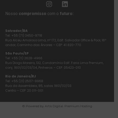
Nosso
compromisso
com o
futuro:
Salvador/BA
Tel: +55 (71) 3450-9718
Rua Alceu Amoroso Lima, nº 172, Edif. Salvador Office & Pool, 16º
andar, Caminho das Árvores – CEP: 41.820-770
São Paulo/SP
Tel: +55 (11) 2628-4966
Rua Diogo Moreira, 132, Condomínio Edif. Faria Lima Premium,
conj. 1601/02/03/04, Pinheiros – CEP: 05423-010
Rio de Janeiro/RJ
Tel: +55 (21) 2507-9968
Rua da Assembleia, 85, salas 1801/02/03
Centro – CEP: 20.011-001
© Powered by Artis Digital. Premium Hosting