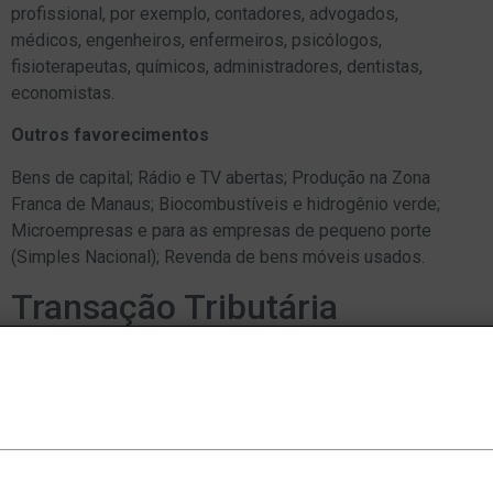
profissional, por exemplo, contadores, advogados,
médicos, engenheiros, enfermeiros, psicólogos,
fisioterapeutas, químicos, administradores, dentistas,
economistas.
Outros favorecimentos
Bens de capital; Rádio e TV abertas; Produção na Zona
Franca de Manaus; Biocombustíveis e hidrogênio verde;
Microempresas e para as empresas de pequeno porte
(Simples Nacional); Revenda de bens móveis usados.
Transação Tributária
Até 30.04.2024, os contribuintes poderão aderir a
propostas de transação de débitos tributários federais,
oferecidas pela PGFN em seu Edital 1/2024. A transação
visa débitos inscritos em Dívida Ativa da União (DAU) de
até R$ 45 milhões, bem como débitos de pequeno valor,
isto é, de até 60 salários-mínimos. As facilidades para