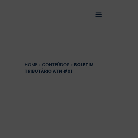
HOME
»
CONTEÚDOS
»
BOLETIM
TRIBUTÁRIO ATN #01
Boletim Tributário
ATN #01