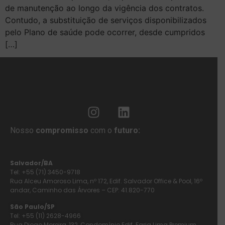
de manutenção ao longo da vigência dos contratos.
Contudo, a substituição de serviços disponibilizados
pelo Plano de saúde pode ocorrer, desde cumpridos
[…]
Nosso
compromisso
com o
futuro:
Salvador/BA
Tel: +55 (71) 3450-9718
Rua Alceu Amoroso Lima, nº 172, Edif. Salvador Office & Pool, 16º
andar, Caminho das Árvores – CEP: 41.820-770
São Paulo/SP
Tel: +55 (11) 2628-4966
Rua Diogo Moreira, 132, Condomínio Edif. Faria Lima Premium,