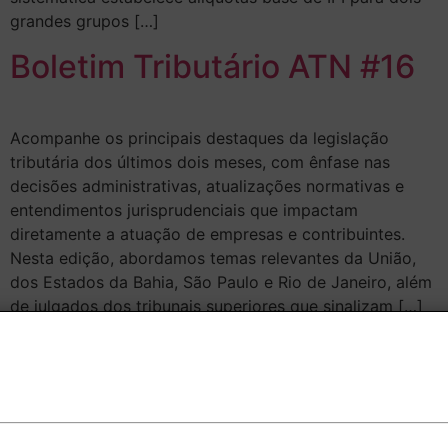
grandes grupos […]
Boletim Tributário ATN #16
Acompanhe os principais destaques da legislação
tributária dos últimos dois meses, com ênfase nas
decisões administrativas, atualizações normativas e
entendimentos jurisprudenciais que impactam
diretamente a atuação de empresas e contribuintes.
Nesta edição, abordamos temas relevantes da União,
dos Estados da Bahia, São Paulo e Rio de Janeiro, além
de julgados dos tribunais superiores que sinalizam […]
Boletim Tributário ATN #15
Editais PGFN e RFB. Aumento do limite de utilização de
prejuízo fiscal. Transação Tributária. Em 22.04.2025, a