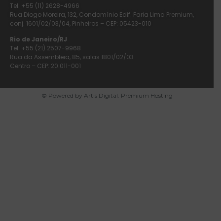
Tel: +55 (11) 2628-4966
Rua Diogo Moreira, 132, Condomínio Edif. Faria Lima Premium,
conj. 1601/02/03/04, Pinheiros – CEP: 05423-010
Rio de Janeiro/RJ
Tel: +55 (21) 2507-9968
Rua da Assembleia, 85, salas 1801/02/03
Centro – CEP: 20.011-001
© Powered by Artis Digital. Premium Hosting