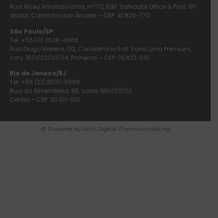
Rua Alceu Amoroso Lima, nº 172, Edif. Salvador Office & Pool, 16º
andar, Caminho das Árvores – CEP: 41.820-770
São Paulo/SP
Tel: +55 (11) 2628-4966
Rua Diogo Moreira, 132, Condomínio Edif. Faria Lima Premium,
conj. 1601/02/03/04, Pinheiros – CEP: 05423-010
Rio de Janeiro/RJ
Tel: +55 (21) 2507-9968
Rua da Assembleia, 85, salas 1801/02/03
Centro – CEP: 20.011-001
© Powered by Artis Digital. Premium Hosting