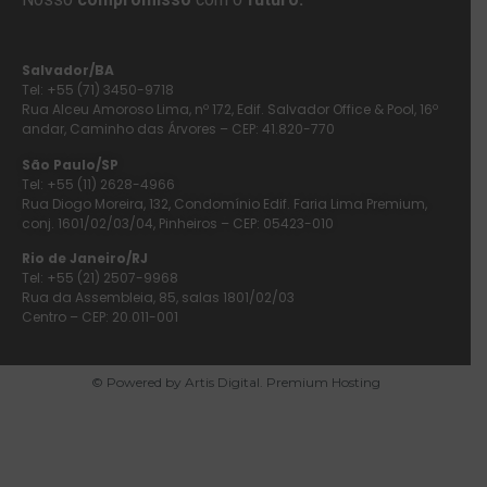
Salvador/BA
Tel: +55 (71) 3450-9718
Rua Alceu Amoroso Lima, nº 172, Edif. Salvador Office & Pool, 16º
andar, Caminho das Árvores – CEP: 41.820-770
São Paulo/SP
Tel: +55 (11) 2628-4966
Rua Diogo Moreira, 132, Condomínio Edif. Faria Lima Premium,
conj. 1601/02/03/04, Pinheiros – CEP: 05423-010
Rio de Janeiro/RJ
Tel: +55 (21) 2507-9968
Rua da Assembleia, 85, salas 1801/02/03
Centro – CEP: 20.011-001
© Powered by Artis Digital. Premium Hosting