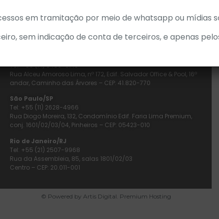
cessos em tramitação por meio de whatsapp ou mídias so
Nosso
compromisso
com o
futuro:
eiro, sem indicação de conta de terceiros, e apenas pelo
Salvador/BA
Tel: +55 (71) 3450-9718
Rua Alceu Amoroso Lima, nº 172, Edif. Salvador Office & Pool, 16º
andar, Caminho das Árvores – CEP: 41.820-770
São Paulo/SP
Tel: +55 (11) 2628-4966
Rua Diogo Moreira, 132, Condomínio Edif. Faria Lima Premium,
conj. 1601/02/03/04, Pinheiros – CEP: 05423-010
Rio de Janeiro/RJ
Tel: +55 (21) 2507-9968
Rua da Assembleia, 85, salas 1801/02/03
Centro – CEP: 20.011-001
© Powered by Artis Digital. Premium Hosting