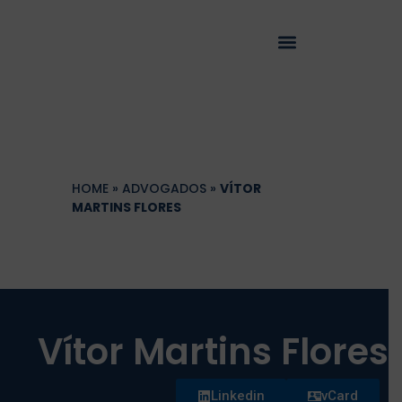
HOME
»
ADVOGADOS
»
VÍTOR
MARTINS FLORES
Vítor Martins Flores
Linkedin
vCard