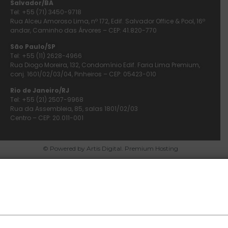
Salvador/BA
Tel: +55 (71) 3450-9718
Rua Alceu Amoroso Lima, nº 172, Edif. Salvador Office & Pool, 16º
andar, Caminho das Árvores – CEP: 41.820-770
São Paulo/SP
Tel: +55 (11) 2628-4966
Rua Diogo Moreira, 132, Condomínio Edif. Faria Lima Premium,
conj. 1601/02/03/04, Pinheiros – CEP: 05423-010
Rio de Janeiro/RJ
Tel: +55 (21) 2507-9968
Rua da Assembleia, 85, salas 1801/02/03
Centro – CEP: 20.011-001
© Powered by Artis Digital. Premium Hosting