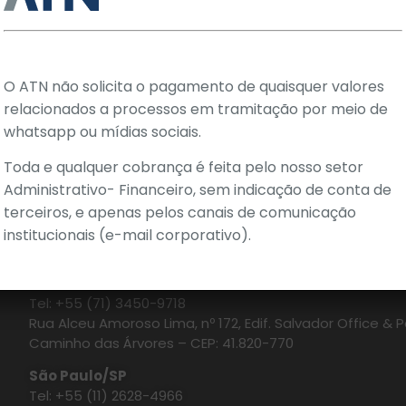
O ATN não solicita o pagamento de quaisquer valores
relacionados a processos em tramitação por meio de
whatsapp ou mídias sociais.
Toda e qualquer cobrança é feita pelo nosso setor
Administrativo- Financeiro, sem indicação de conta de
terceiros, e apenas pelos canais de comunicação
institucionais (e-mail corporativo).
Salvador/BA
Tel: +55 (71) 3450-9718
Rua Alceu Amoroso Lima, nº 172, Edif. Salvador Office & Po
Caminho das Árvores – CEP: 41.820-770
São Paulo/SP
Tel: +55 (11) 2628-4966