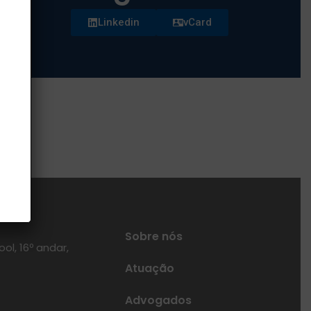
Linkedin
vCard
Sobre nós
ol, 16º andar,
Atuação
Advogados