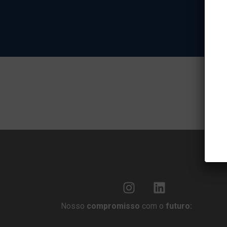
Nosso
compromisso
com o
futuro: