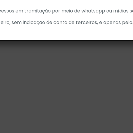
cessos em tramitação por meio de whatsapp ou mídias so
© Powered by Artis Digital. Premium Hosting
eiro, sem indicação de conta de terceiros, e apenas pelo