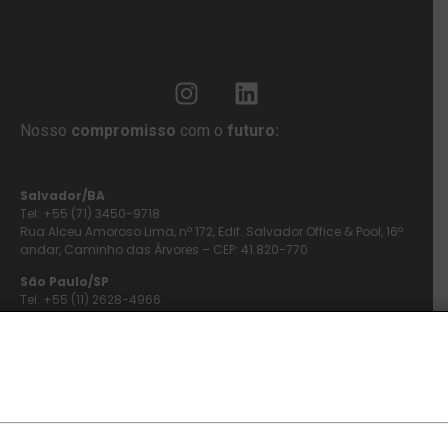
Nosso
compromisso
com o
futuro:
Salvador/BA
Tel: +55 (71) 3450-9718
Rua Alceu Amoroso Lima, nº 172, Edif. Salvador Office & Pool, 16º
andar, Caminho das Árvores – CEP: 41.820-770
São Paulo/SP
Tel: +55 (11) 2628-4966
Rua Diogo Moreira, 132, Condomínio Edif. Faria Lima Premium,
conj. 1601/02/03/04, Pinheiros – CEP: 05423-010
Rio de Janeiro/RJ
Tel: +55 (21) 2507-9968
Rua da Assembleia, 85, salas 1801/02/03
Centro – CEP: 20.011-001