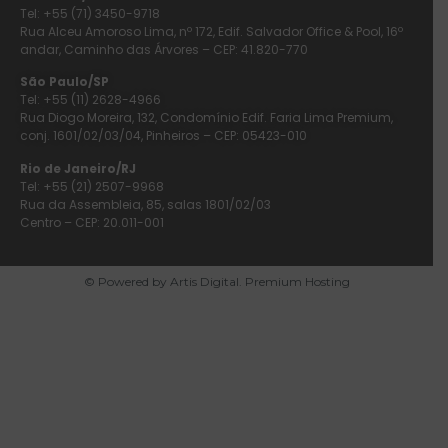
Tel: +55 (71) 3450-9718
Rua Alceu Amoroso Lima, nº 172, Edif. Salvador Office & Pool, 16º
andar, Caminho das Árvores – CEP: 41.820-770
São Paulo/SP
Tel: +55 (11) 2628-4966
Rua Diogo Moreira, 132, Condomínio Edif. Faria Lima Premium,
conj. 1601/02/03/04, Pinheiros – CEP: 05423-010
Rio de Janeiro/RJ
Tel: +55 (21) 2507-9968
Rua da Assembleia, 85, salas 1801/02/03
Centro – CEP: 20.011-001
© Powered by Artis Digital. Premium Hosting