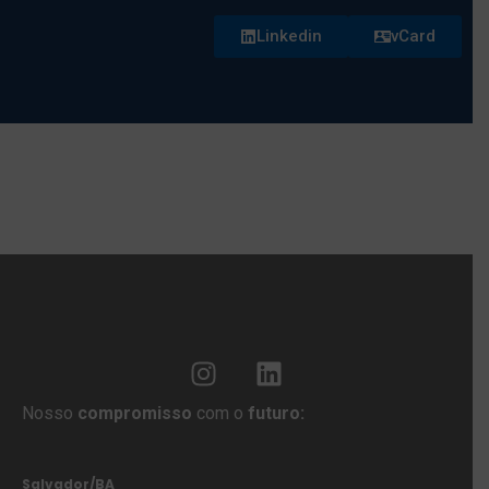
Linkedin
vCard
Nosso
compromisso
com o
futuro:
Salvador/BA