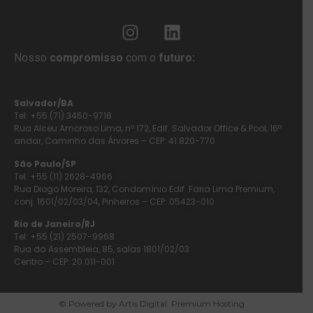
Nosso
compromisso
com o
futuro:
Salvador/BA
Tel: +55 (71) 3450-9718
Rua Alceu Amoroso Lima, nº 172, Edif. Salvador Office & Pool, 16º
andar, Caminho das Árvores – CEP: 41.820-770
São Paulo/SP
Tel: +55 (11) 2628-4966
Rua Diogo Moreira, 132, Condomínio Edif. Faria Lima Premium,
conj. 1601/02/03/04, Pinheiros – CEP: 05423-010
Rio de Janeiro/RJ
Tel: +55 (21) 2507-9968
Rua da Assembleia, 85, salas 1801/02/03
Centro – CEP: 20.011-001
© Powered by Artis Digital. Premium Hosting