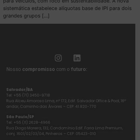
para veículos, com foco em sustentabilidade. A nova
sistemática estabelece alíquotas base de IPI para dois
grandes grupos […]
Nosso
compromisso
com o
futuro:
Salvador/BA
Tel: +55 (71) 3450-9718
Rua Alceu Amoroso Lima, nº 172, Edif. Salvador Office & Pool, 16º
andar, Caminho das Árvores – CEP: 41.820-770
São Paulo/SP
Tel: +55 (11) 2628-4966
Rua Diogo Moreira, 132, Condomínio Edif. Faria Lima Premium,
conj. 1601/02/03/04, Pinheiros – CEP: 05423-010